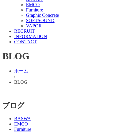
EMCO
Furniture
Graphic Concrete
SOFTSOUND
VAPOR
RECRUIT
INFORMATION
CONTACT
BLOG
ホーム
›
BLOG
ブログ
BASWA
EMCO
Furniture