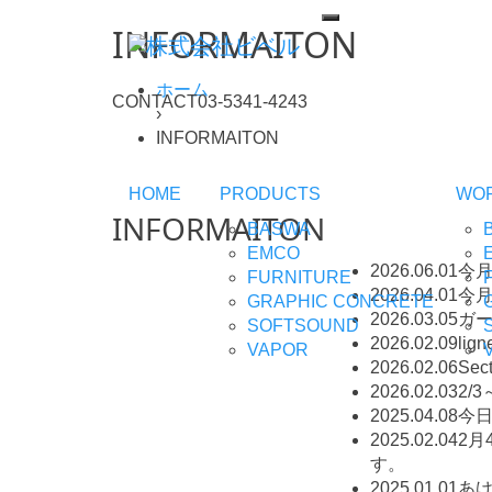
INFORMAITON
ホーム
CONTACT
03-5341-4243
›
INFORMAITON
HOME
PRODUCTS
WO
INFORMAITON
BASWA
EMCO
2026.06.01
今月1
FURNITURE
2026.04.01
今月
GRAPHIC CONCRETE
2026.03.05
ガ
SOFTSOUND
2026.02.09
li
VAPOR
2026.02.06
Se
2026.02.03
2/3
2025.04.08
今日
2025.02.04
2月
す。
2025.01.01
あ