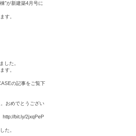
棟”が新建築4月号に
します。
。
しました。
します。
WCASEの記事をご覧下
ました。おめでとうござい
bit.ly/2jxqPeP
りました。