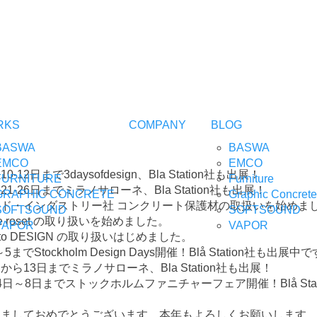
RKS
COMPANY
BLOG
BASWA
BASWA
EMCO
EMCO
0-12日まで3daysofdesign、Bla Station社も出展！
FURNITURE
Furniture
21-26日までミラノサローネ、Bla Station社も出展！
GRAPHIC CONCRETE
Graphic Concrete
ード・インダストリー社 コンクリート保護材の取扱いを始めま
SOFTSOUND
SOFTSOUND
gne roset の取り扱いを始めました。
VAPOR
VAPOR
cto DESIGN の取り扱いはじめました。
～5までStockholm Design Days開催！Blå Station社も出展中
から13日までミラノサローネ、Bla Station社も出展！
4日～8日までストックホルムファニチャーフェア開催！Blå Sta
けましておめでとうございます。本年もよろしくお願いします