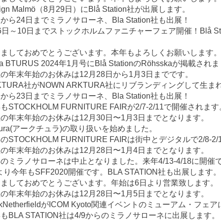
sign Malmö（8月29日）にBlå Station社が出展します。
から24日までミラノサローネ、Bla Station社も出展！
6日～10日までストックホルムファニチャーフェア開催！Blå St
けましておめでとうございます。本年もよろしくお願いします
sa BTURUS 2024年1月号にBlå StationのRöhsskaが掲載さ
の年末年始のお休みは12月28日から1月3日までです。
KTURA社がNOWN ARKTURA社にリブランディングして生
から23日までミラノサローネ、Bla Station社も出展！
もSTOCKHOLM FURNITURE FAIRが2/7-2/11で開催されま
の年末年始のお休みは12月30日〜1月3日までとなります。
ktura(アークチュラ)の取り扱いを始めました。
のSTOCKHOLM FURNITURE FAIRは街中とデジタルで2/8-
の年末年始のお休みは12月28日〜1月4日までとなります。
のミラノサローネは中止となりました。来年4/13-4/18に開催
4より今年もSFF2020開催です。BLA STATION社も出展します。
けましておめでとうございます。年始は6日より営業致します。
の年末年始のお休みは12月28日〜1月5日までとなります。
ickNetherfieldがICOM Kyoto関連イベントのミューアム・フ
もBLA STATION社は4/9からのミラノサローネに出展します。