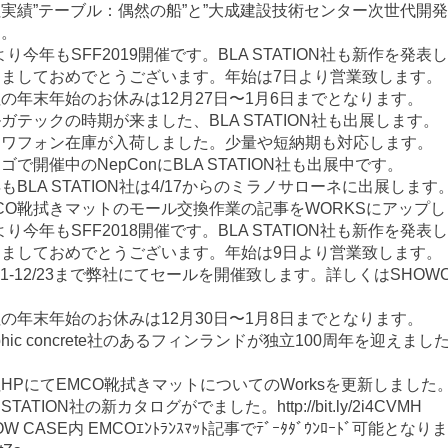
実績”テーブル：偶然の船”と”大成建設技術センター次世代開発
た。
5より今年もSFF2019開催です。BLA STATION社も新作を発表
けましておめでとうございます。年始は7日より営業致します。
の年末年始のお休みは12月27日〜1月6日までとなります。
ガテックの時期が来ました、BLA STATION社も出展します。
スワフォン在庫が入荷しました。少量や短納期も対応します。
ゴで開催中のNepConにBLA STATION社も出展中です。
もBLA STATION社は4/17からのミラノサローネに出展します
CO靴拭きマットのモール交換作業の記事をWORKSにアップ
6より今年もSFF2018開催です。BLA STATION社も新作を発表
けましておめでとうございます。年始は9日より営業致します。
/21-12/23まで弊社にてセールを開催致します。詳しくはSHO
の年末年始のお休みは12月30日〜1月8日までとなります。
aphic concrete社のあるフィンランドが独立100周年を迎え
HPにてEMCO靴拭きマットについてのWorksを更新しました。 http://
 STATION社の新カタログがでました。http://bit.ly/2i4CVMH
OW CASE内 EMCOｴﾝﾄﾗﾝｽﾏｯﾄ記事でﾃﾞｰﾀﾀﾞｳﾝﾛｰﾄﾞ可能とな