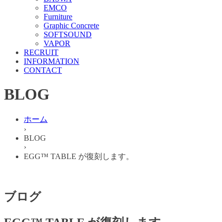
EMCO
Furniture
Graphic Concrete
SOFTSOUND
VAPOR
RECRUIT
INFORMATION
CONTACT
BLOG
ホーム
›
BLOG
›
EGG™ TABLE が復刻します。
ブログ